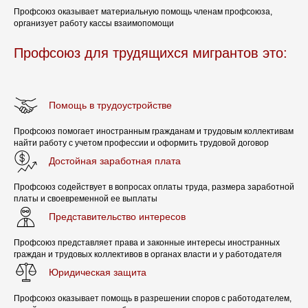
СОЗДАТЬ ПЕРВИЧКУ ПРОФСОЮЗА
Профсоюз оказывает материальную помощь членам профсоюза,
организует работу кассы взаимопомощи
ТРУДОВЫМ МИГРАНТАМ
Профсоюз для трудящихся мигрантов это:
"КАЧЕСТВО ЖИЗНИ"
Сегодня большинство трудящихся мигрантов
находятся в нелегальном правовом поле.
СИСТЕМА КООПЕРАЦИИ
Отсутствие официальных трудовых отношений с
Помощь в трудоустройстве
работодателем порождает правовую
незащищенность трудовых мигрантов,
СОЦИАЛЬНО-ОРИЕНТИРОВАННАЯ РЫНОЧНАЯ
Профсоюз помогает иностранным гражданам и трудовым коллективам
злоупотребления, нарушения работодателем
СРЕДА, НАПРАВЛЕННАЯ НА СОЗДАНИЕ
найти работу с учетом профессии и оформить трудовой договор
условий договора, невыплата заработной
БЛАГОПРИЯТНЫХ УСЛОВИЙ ДЛЯ ТРУДА, РАЗВИТИЯ
Достойная заработная плата
КООПЕРАЦИИ И ПРЕДПРИНИМАТЕЛЬСТВА,
платы, несоблюдение норм охраны труда, что в
ПОВЫШЕНИЯ КАЧЕСТВА ЖИЗНИ, МАТЕРИАЛЬНОГО И
свою очередь провоцирует конфликтные
ДУХОВНОГО БЛАГОСОСТОЯНИЯ ГРАЖДАН
Профсоюз содействует в вопросах оплаты труда, размера заработной
ситуации и депортацию иностранных граждан. В
платы и своевременной ее выплаты
существующих условиях профсоюз - это
наиболее эффективный способ защиты прав и
Представительство интересов
законных интересов трудящихся мигрантов,
КОНСУЛЬТАЦИЯ ЮРИСТА
снижения уровня нелегальной трудовой
Профсоюз представляет права и законные интересы иностранных
занятости и конфликтов с работодателем.
граждан и трудовых коллективов в органах власти и у работодателя
ЗАПИСАТЬСЯ НА КОНСУЛЬТАЦИЮ
Юридическая защита
Профсоюз оказывает помощь в разрешении споров с работодателем,