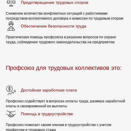
Предотвращение трудовых споров
Снижение количества конфликтных ситуаций с работниками
посредством коллективного договора и комиссии по трудовым спорам
Обеспечение безопасности труда
Практическая помощь профсоюза в решении вопросов по охране
труда, соблюдении трудового законодательства на предприятии
ТРУДОВЫМ КОЛЛЕКТИВАМ
Профсоюз для трудовых коллективов это:
Многие не верят в силу профсоюзов, но на
практике, при должной организации и
консолидации членов профсоюза, — это
эффективный инструмент для диалога
трудового коллектива с работодателем и
Достойная заработная плата
органами власти по вопросам повышения
заработной платы, улучшения условий труда,
Профсоюз содействует в вопросах оплаты труда, размера заработной
социального обеспечения членов профсоюза и
платы и своевременной ее выплаты
их семей.
Помощь в трудоустройстве
Деятельность профсоюзов законодательно
Профсоюз помогает своим членам в трудоустройстве с учетом
защищена. За нарушение законодательства о
профессии и трудового стажа
профсоюзах должностные лица