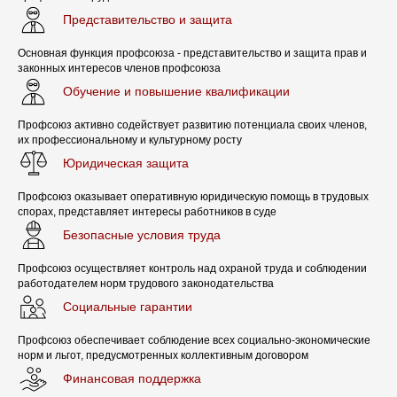
государственных органов, органов местного
Представительство и защита
самоуправления, работодатели, должностные
лица их объединений (союзов, ассоциаций)
Основная функция профсоюза - представительство и защита прав и
несут дисциплинарную, административную,
законных интересов членов профсоюза
уголовную ответственность в соответствии с
Обучение и повышение квалификации
федеральными законами.
Профсоюз активно содействует развитию потенциала своих членов,
их профессиональному и культурному росту
Юридическая защита
Профсоюз оказывает оперативную юридическую помощь в трудовых
спорах, представляет интересы работников в суде
Безопасные условия труда
ВСТУПИТЬ В ПРОФСОЮЗ
Профсоюз осуществляет контроль над охраной труда и соблюдении
работодателем норм трудового законодательства
Социальные гарантии
Профсоюз обеспечивает соблюдение всех социально-экономические
норм и льгот, предусмотренных коллективным договором
Финансовая поддержка