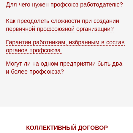
Для чего нужен профсоюз работодателю?
ПОЛЕЗНЫЕ РЕСУРСЫ
Как преодолеть сложности при создании
Мигрант Сервис
первичной профсоюзной организации?
migrationservice
Гарантии работникам, избранным в состав
КОНСУЛЬТАЦИЯ ЮРИСТА
органов профсоюза.
ЗАПИСАТЬСЯ НА КОНСУЛЬТАЦИЮ
Могут ли на одном предприятии быть два
и более профсоюза?
КОЛЛЕКТИВНЫЙ ДОГОВОР