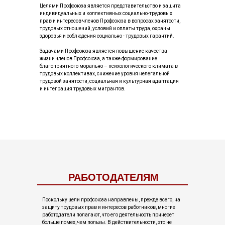
Целями Профсоюза является представительство и защита
индивидуальных и коллективных социально-трудовых
прав и интересов членов Профсоюза в вопросах занятости,
трудовых отношений, условий и оплаты труда, охраны
здоровья и соблюдения социально - трудовых гарантий.
Задачами Профсоюза является повышение качества
жизни членов Профсоюза, а также формирование
благоприятного морально – психологического климата в
трудовых коллективах, снижение уровня нелегальной
трудовой занятости, социальная и культурная адаптация
и интеграция трудовых мигрантов.
РАБОТОДАТЕЛЯМ
Поскольку цели профсоюза направлены, прежде всего, на
защиту трудовых прав и интересов работников, многие
работодатели полагают, что его деятельность принесет
больше помех, чем пользы. В действительности, это не