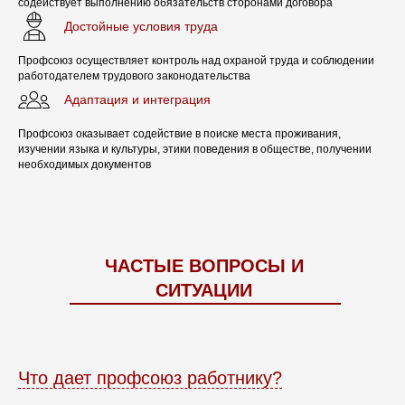
"ИНТЕГРАЦИЯ"
содействует выполнению обязательств сторонами договора
Достойные условия труда
РЕГИОНАЛЬНЫЕ МИГРАЦИОННЫЕ
Профсоюз осуществляет контроль над охраной труда и соблюдении
ЦЕНТРЫ
работодателем трудового законодательства
Адаптация и интеграция
ПОЛНЫЙ КОМПЛЕКС УСЛУГ ДЛЯ ТРУДЯЩИХСЯ
МИГРАНТОВ
Профсоюз оказывает содействие в поиске места проживания,
изучении языка и культуры, этики поведения в обществе, получении
- КОНСУЛЬТАЦИИ
необходимых документов
- ДОКУМЕНТЫ НА ПАТЕНТ
- ПРОЖИВАНИЕ
- ЭКЗАМЕН НА ЗНАНИЕ ЯЗЫКА
- МЕД.СТРАХОВКА
- ТРУДОУСТРОЙСТВО
ЧАСТЫЕ ВОПРОСЫ И
WhatsApp, Telegram, Tel: +7 919 902 4171
СИТУАЦИИ
ВСТУПИТЬ В ПРОФСОЮЗ
Что дает профсоюз работнику?