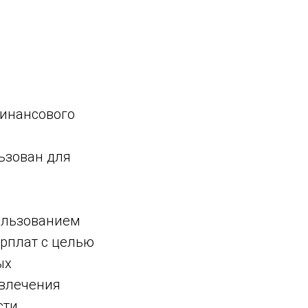
финансового
ьзован для
пользованием
арплат с целью
ых
ивлечения
ти.