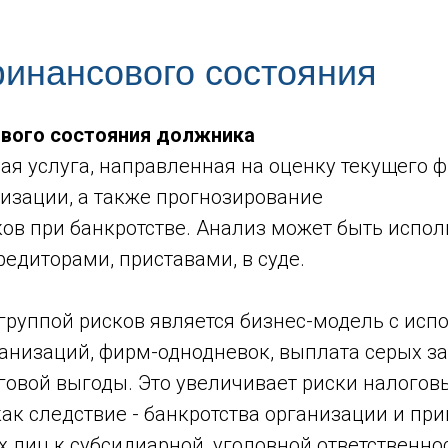
инансового состояния
ового состояния должника
ая услуга, направленная на оценку текущего 
низации, а также прогнозирование
ов при банкротстве. Анализ может быть испол
редиторами, приставами, в суде.
 группой рисков является бизнес-модель с ис
ганизаций, фирм-однодневок, выплата серых з
говой выгоды. Это увеличивает риски налогов
ак следствие - банкротства организации и пр
 лиц к субсидиарной, уголовной ответственнос