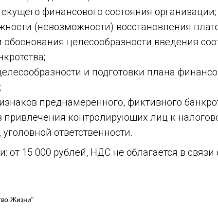
текущего финансового состояния организации;
жности (невозможности) восстановления плат
и обоснования целесообразности введения со
кротства;
целесообразности и подготовки плана финансо
;
изнаков преднамеренного, фиктивного банкрот
в привлечения контролирующих лиц к налогов
 уголовной ответственности.
и: от 15 000 рублей, НДС не облагается в связ
тво Жизни"