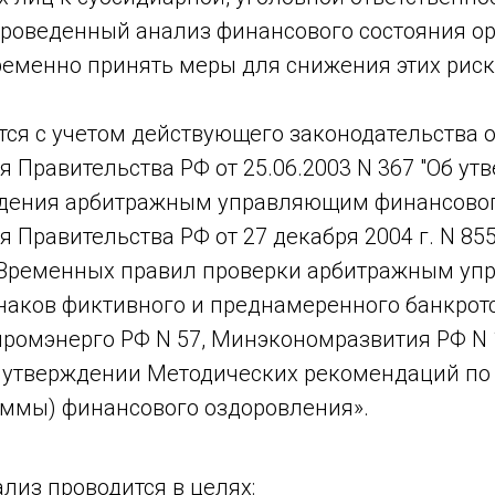
роведенный анализ финансового состояния о
ременно принять меры для снижения этих риск
ся с учетом действующего законодательства о
 Правительства РФ от 25.06.2003 N 367 "Об у
дения арбитражным управляющим финансовог
 Правительства РФ от 27 декабря 2004 г. N 85
Временных правил проверки арбитражным у
наков фиктивного и преднамеренного банкротс
ромэнерго РФ N 57, Минэкономразвития РФ N 
Об утверждении Методических рекомендаций по
аммы) финансового оздоровления».
лиз проводится в целях: