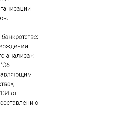
рганизации
ов.
 банкротстве:
тверждении
о анализа»;
5"Об
правляющим
тва»;
134 от
 составлению