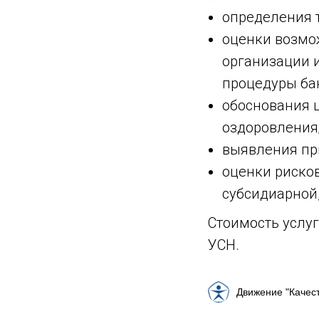
определения 
оценки возмо
организации 
процедуры бан
обоснования 
оздоровления
выявления пр
оценки риско
субсидиарной,
Стоимость услуг
УСН.
Движение "Качес